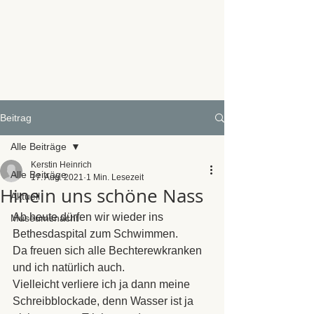
Beitrag
Alle Beiträge
Kerstin Heinrich
Alle Beiträge
17. Aug. 2021
1 Min. Lesezeit
Hinein uns schöne Nass
Aktuell
Ab heute dürfen wir wieder ins 
Museumsnacht
Bethesdaspital zum Schwimmen.
Da freuen sich alle Bechterewkranken 
und ich natürlich auch.
Vielleicht verliere ich ja dann meine 
Schreibblockade, denn Wasser ist ja 