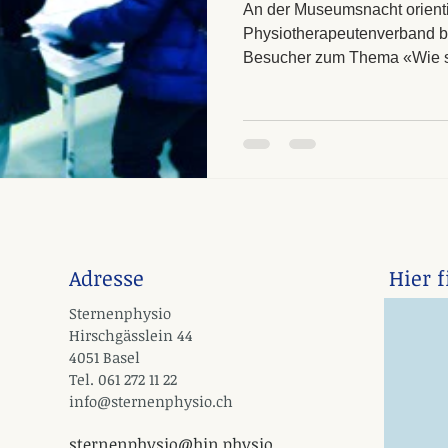
An der Museumsnacht orienti
Physiotherapeutenverband be
Besucher zum Thema «Wie st
Adresse
Hier 
Sternenphysio
Hirschgässlein 44
4051 Basel
Tel. 061 272 11 22
info@sternenphysio.ch
sternenphysio@hin.physio