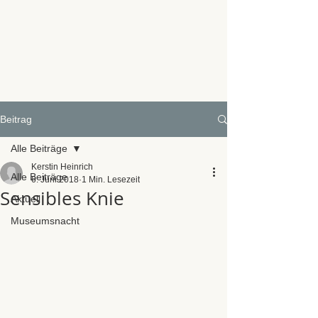
Beitrag
Alle Beiträge
Kerstin Heinrich
Alle Beiträge
6. Juni 2018
1 Min. Lesezeit
Sensibles Knie
Aktuell
Museumsnacht