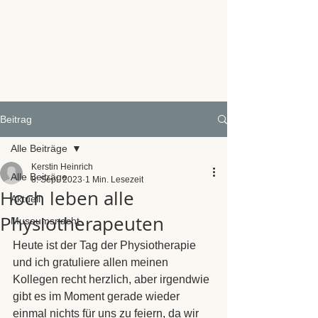
Beitrag
Alle Beiträge
Kerstin Heinrich
Alle Beiträge
8. Sept. 2023
1 Min. Lesezeit
Hoch leben alle
Aktuell
Physiotherapeuten
Museumsnacht
Heute ist der Tag der Physiotherapie 
und ich gratuliere allen meinen 
Kollegen recht herzlich, aber irgendwie 
gibt es im Moment gerade wieder 
einmal nichts für uns zu feiern, da wir 