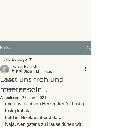
Beitrag
Alle Beiträge
Kerstin Heinrich
Alle Beiträge
9. Dez. 2020
1 Min. Lesezeit
Lasst uns froh und
Aktuell
munter sein...
Museumsnacht
Aktualisiert:
27. Jan. 2021
und uns recht von Herzen freu`n. Lustig 
lustig trallala,
bald ist Nikolausabend da...
Naja, wenigstens zu Hause dürfen wir 